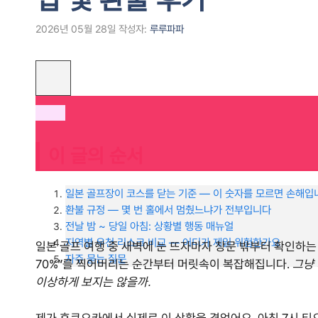
2026년 05월 28일
작성자:
루루파파
이 글의 순서
일본 골프장이 코스를 닫는 기준 — 이 숫자를 모르면 손해입
환불 규정 — 몇 번 홀에서 멈췄느냐가 전부입니다
전날 밤 ~ 당일 아침: 상황별 행동 매뉴얼
지역별 우천 리스크 비교 — 어디가 제일 위험한가요
일본 골프 여행 중 새벽에 눈 뜨자마자 창문 밖부터 확인하는 분
자주 묻는 질문
70%”를 찍어버리는 순간부터 머릿속이 복잡해집니다.
그냥 
이상하게 보지는 않을까.
제가 후쿠오카에서 실제로 이 상황을 겪었어요. 아침 7시 