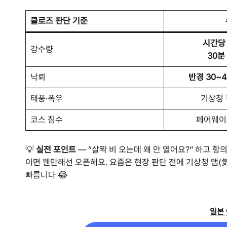
클로즈 판단 기준
시간당 
강수량
30분
낙뢰
반경 30~
태풍·폭우
기상청 
코스 침수
페어웨이 
💡
실전 포인트
— “살짝 비 오는데 왜 안 열어요?” 하고 
이면 웬만해선 오픈해요. 요즘은 현장 판단 전에 기상청 앱
빠릅니다 😂
일본