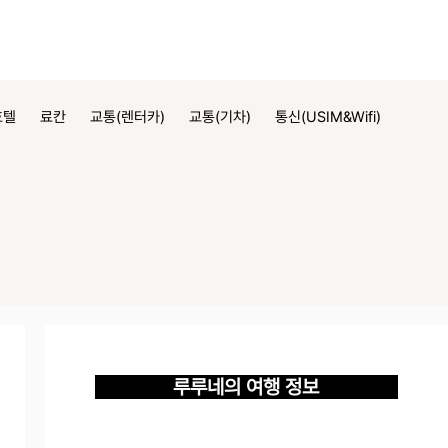
호텔
료칸
교통(렌터카)
교통(기차)
통신(USIM&Wifi)
루루네의 여행 정보