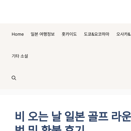
컨
텐
츠
로
건
Home
일본 여행정보
홋카이도
도쿄&요코하마
오사카&
너
뛰
기
기타 소설
비 오는 날 일본 골프 라운
법 및 환불 후기