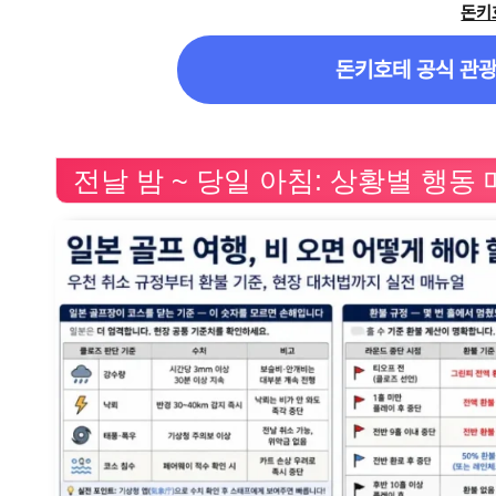
돈키
돈키호테 공식 관광
전날 밤 ~ 당일 아침: 상황별 행동