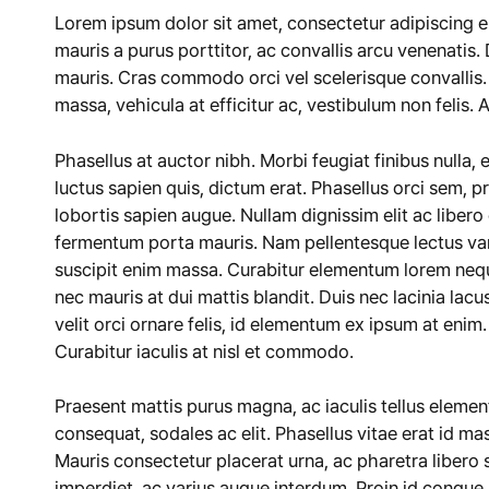
Lorem ipsum dolor sit amet, consectetur adipiscing e
mauris a purus porttitor, ac convallis arcu venenatis.
mauris. Cras commodo orci vel scelerisque convallis.
massa, vehicula at efficitur ac, vestibulum non felis.
Phasellus at auctor nibh. Morbi feugiat finibus nulla,
luctus sapien quis, dictum erat. Phasellus orci sem, 
lobortis sapien augue. Nullam dignissim elit ac libero
fermentum porta mauris. Nam pellentesque lectus vari
suscipit enim massa. Curabitur elementum lorem nequ
nec mauris at dui mattis blandit. Duis nec lacinia la
velit orci ornare felis, id elementum ex ipsum at enim.
Curabitur iaculis at nisl et commodo.
Praesent mattis purus magna, ac iaculis tellus eleme
consequat, sodales ac elit. Phasellus vitae erat id mas
Mauris consectetur placerat urna, ac pharetra libero
imperdiet, ac varius augue interdum. Proin id congue l