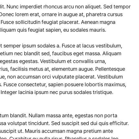
lit. Nunc imperdiet rhoncus arcu non aliquet. Sed tempor
 Donec lorem erat, ornare in augue at, pharetra cursus
 Fusce sollicitudin feugiat placerat. Aenean magna
 Aliquam quis feugiat sapien, eu sodales mauris.
 et semper ipsum sodales a. Fusce at lacus vestibulum,
pretium nec blandit sed, faucibus eget massa. Aliquam
 egestas egestas. Vestibulum et convallis urna,
us, facilisis metus at, elementum augue. Pellentesque
e, non accumsan orci vulputate placerat. Vestibulum
cus. Fusce consectetur, sapien posuere lobortis maximus,
 Integer lacinia ipsum nec purus sodales tristique.
ntum blandit. Nullam massa ante, egestas non porta
sa volutpat tincidunt. Sed suscipit sed dui quis efficitur.
 suscipit ut. Mauris accumsan magna pretium ante
eo. Curabitur eu nulla risus. Phasellus a sodales leo.