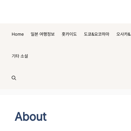
컨
텐
츠
로
건
Home
일본 여행정보
홋카이도
도쿄&요코하마
오사카&
너
뛰
기
기타 소설
About