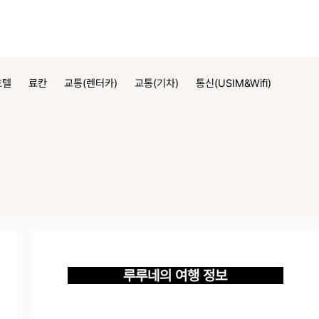
호텔
료칸
교통(렌터카)
교통(기차)
통신(USIM&Wifi)
루루네의 여행 정보