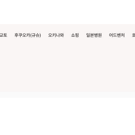
교토
후쿠오카(규슈)
오키나와
쇼핑
일본병원
어드벤처