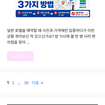
일본 호텔을 예약할 때 사진과 가격에만 집중하다가 이런
상황 겪어보신 적 있으신가요? 밤 11시에 물 한 병 사러 편
의점을 찾아 …
Read more
페
페
페
1
2
…
36
다음
→
이
이
이
지
지
지