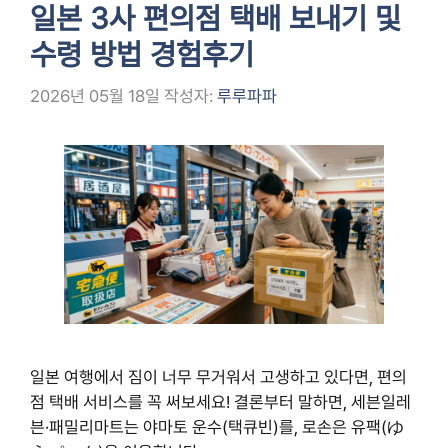
일본 3사 편의점 택배 보내기 및
수령 방법 경험후기
2026년 05월 18일
작성자:
루루파파
일본 여행에서 짐이 너무 무거워서 고생하고 있다면, 편의
점 택배 서비스를 꼭 써보세요! 결론부터 말하면, 세븐일레
븐·패밀리마트는 야마토 운수(택큐빈)를, 로손은 유팩(ゆ